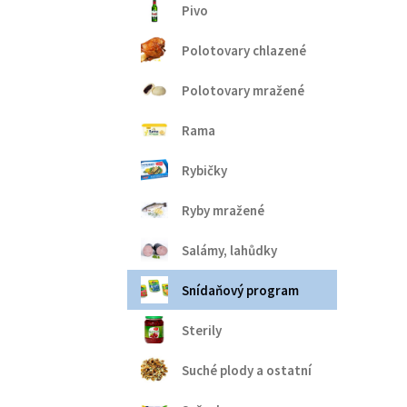
Pivo
Polotovary chlazené
Polotovary mražené
Rama
Rybičky
Ryby mražené
Salámy, lahůdky
Snídaňový program
Sterily
Suché plody a ostatní