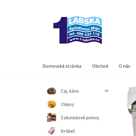
Přeskočit
Přejít
na
k
navigaci
obsahu
webu
Domovská stránka
Obchod
O nás
Čaj, káva
Chipsy
Čokoládové polevy
Drůbež