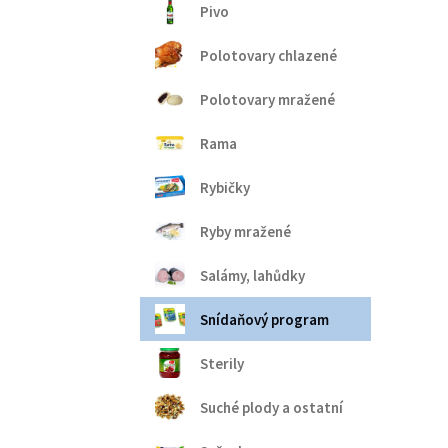
Pivo
Polotovary chlazené
Polotovary mražené
Rama
Rybičky
Ryby mražené
Salámy, lahůdky
Snídaňový program
Sterily
Suché plody a ostatní