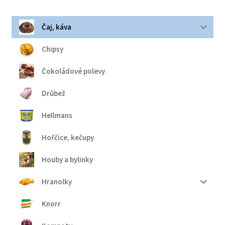
Čaj, káva
Chipsy
Čokoládové polevy
Drůbež
Hellmans
Hořčice, kečupy
Houby a bylinky
Hranolky
Knorr